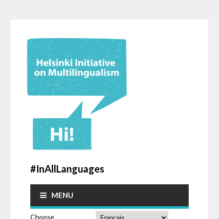
#InAllLanguages
MENU
Choose