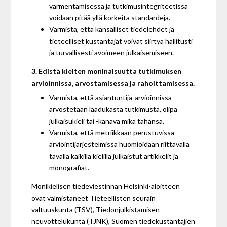
varmentamisessa ja tutkimusintegriteetissä
voidaan pitää yllä korkeita standardeja.
Varmista, että kansalliset tiedelehdet ja
tieteelliset kustantajat voivat siirtyä hallitusti
ja turvallisesti avoimeen julkaisemiseen.
3. Edistä kielten moninaisuutta tutkimuksen
arvioinnissa, arvostamisessa ja rahoittamisessa.
Varmista, että asiantuntija-arvioinnissa
arvostetaan laadukasta tutkimusta, olipa
julkaisukieli tai -kanava mikä tahansa.
Varmista, että metriikkaan perustuvissa
arviointijärjestelmissä huomioidaan riittävällä
tavalla kaikilla kielillä julkaistut artikkelit ja
monografiat.
Monikielisen tiedeviestinnän Helsinki-aloitteen
ovat valmistaneet Tieteellisten seurain
valtuuskunta (TSV), Tiedonjulkistamisen
neuvottelukunta (TJNK), Suomen tiedekustantajien