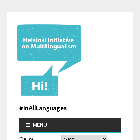
#InAllLanguages
MENU
Choose