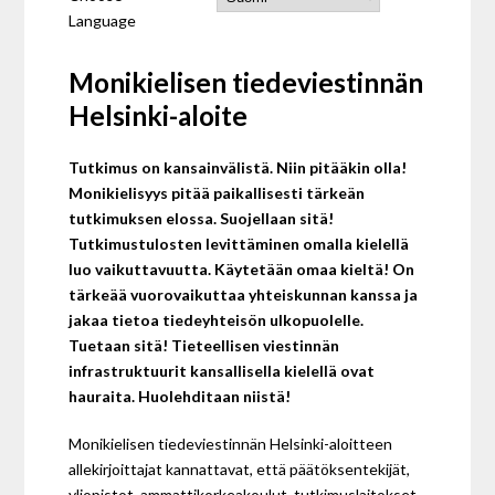
Language
Monikielisen tiedeviestinnän
Helsinki-aloite
Tutkimus on kansainvälistä. Niin pitääkin olla!
Monikielisyys pitää paikallisesti tärkeän
tutkimuksen elossa. Suojellaan sitä!
Tutkimustulosten levittäminen omalla kielellä
luo vaikuttavuutta. Käytetään omaa kieltä! On
tärkeää vuorovaikuttaa yhteiskunnan kanssa ja
jakaa tietoa tiedeyhteisön ulkopuolelle.
Tuetaan sitä! Tieteellisen viestinnän
infrastruktuurit kansallisella kielellä ovat
hauraita. Huolehditaan niistä!
Monikielisen tiedeviestinnän Helsinki-aloitteen
allekirjoittajat kannattavat, että päätöksentekijät,
yliopistot, ammattikorkeakoulut, tutkimuslaitokset,