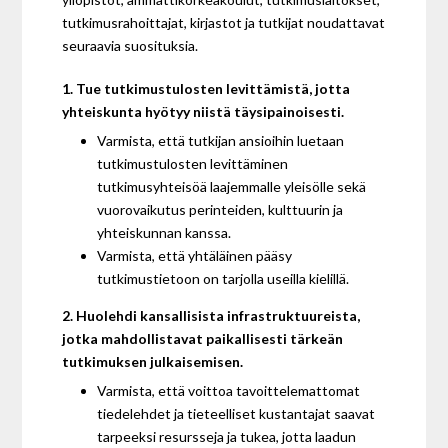
tutkimusrahoittajat, kirjastot ja tutkijat noudattavat
seuraavia suosituksia.
1. Tue tutkimustulosten levittämistä, jotta
yhteiskunta hyötyy niistä täysipainoisesti.
Varmista, että tutkijan ansioihin luetaan
tutkimustulosten levittäminen
tutkimusyhteisöä laajemmalle yleisölle sekä
vuorovaikutus perinteiden, kulttuurin ja
yhteiskunnan kanssa.
Varmista, että yhtäläinen pääsy
tutkimustietoon on tarjolla useilla kielillä.
2. Huolehdi kansallisista infrastruktuureista,
jotka mahdollistavat paikallisesti tärkeän
tutkimuksen julkaisemisen.
Varmista, että voittoa tavoittelemattomat
tiedelehdet ja tieteelliset kustantajat saavat
tarpeeksi resursseja ja tukea, jotta laadun