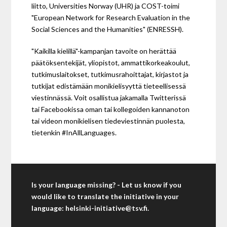
liitto, Universities Norway (UHR) ja COST-toimi
"European Network for Research Evaluation in the
Social Sciences and the Humanities" (ENRESSH).
"Kaikilla kielillä"-kampanjan tavoite on herättää
päätöksentekijät, yliopistot, ammattikorkeakoulut,
tutkimuslaitokset, tutkimusrahoittajat, kirjastot ja
tutkijat edistämään monikielisyyttä tieteellisessä
viestinnässä. Voit osallistua jakamalla Twitterissä
tai Facebookissa oman tai kollegoiden kannanoton
tai videon monikielisen tiedeviestinnän puolesta,
tietenkin #InAllLanguages.
Is your language missing? - Let us know if you
would like to translate the initiative in your
language:
helsinki-initiative@tsv.fi
.